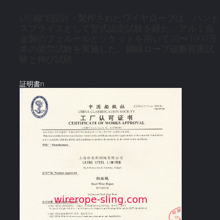
LKS線で設計・製作されたワイヤロープは、ハンド
スプライスとして型式認定試験を経た。アルミ合
金製のフェルールとソケットを用いて20〜1000万
本の疲労試験を実施した。鋼線ロープ破断荷重試
験と伸び試験
証明書n