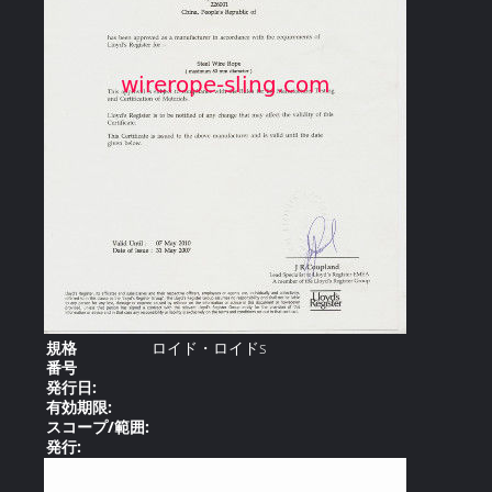
規格
ロイド・ロイドs
番号
発行日:
有効期限:
スコープ/範囲:
発行: