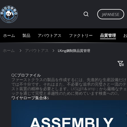
JAPANESE
ホーム
製品
アバウトアス
ファクトリー
品質管理
ホーム
アバウトアス
LKing鋼制限品質管理
QCプロファイル
ファーストクラスの製品を作成するには、先進的な生産設備だけ
では不十分です。それはまた、不必要な追求の完璧さと一流のテ
スト装置の精神を必要とします。LKSはR＆amp；から厳格なチェ
ックを通じて完璧と卓越性のために努めています検査へのD。
ワイヤロープ集合体s