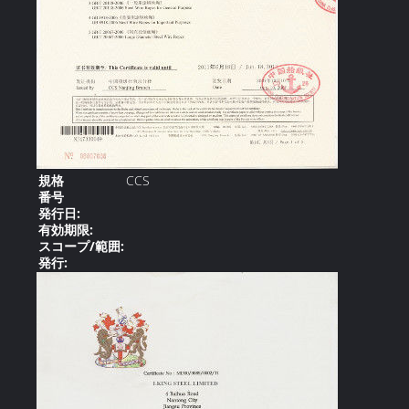
規格
CCS
番号
発行日:
有効期限:
スコープ/範囲:
発行: