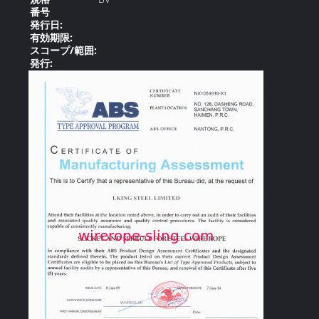
番号
発行日:
有効期限:
スコープ/範囲:
発行: