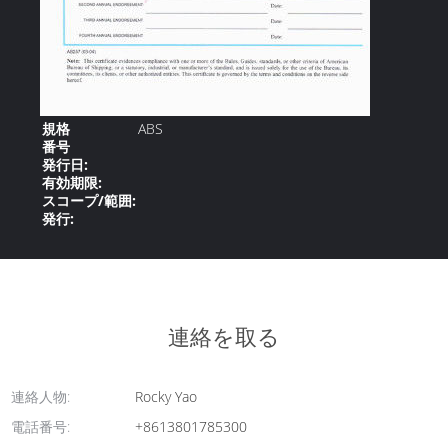
規格
ABS
番号
発行日:
有効期限:
スコープ/範囲:
発行:
連絡を取る
連絡人物:
Rocky Yao
電話番号:
+8613801785300