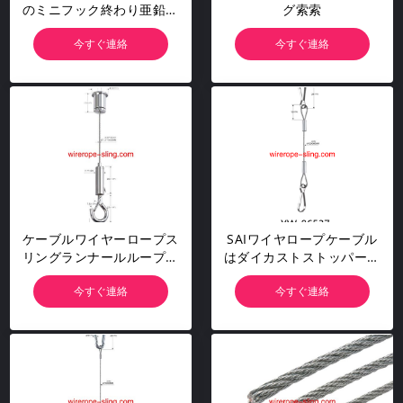
のミニフック終わり亜鉛メ
グ索索
ッキ鋼保安ケーブル
今すぐ連絡
今すぐ連絡
ケーブルワイヤーロープス
SAIワイヤロープケーブル
リングランナールループと
はダイカストストッパー付
小さなスタンプアイとスナ
き
今すぐ連絡
今すぐ連絡
ップフック