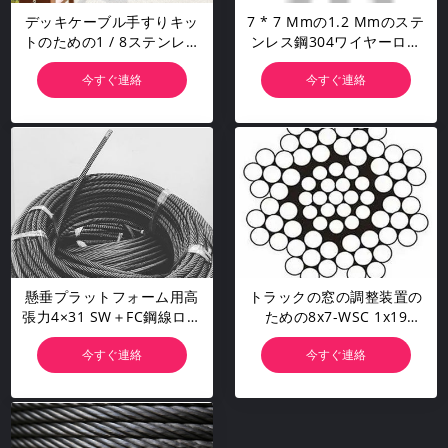
デッキケーブル手すりキッ
7 * 7 Mmの1.2 Mmのステ
トのための1 / 8ステンレス
ンレス鋼304ワイヤーロー
鋼航空機ワイヤーロープ
プは、ガードレール釣りラ
今すぐ連絡
今すぐ連絡
インをカスタマイズしまし
た
懸垂プラットフォーム用高
トラックの窓の調整装置の
張力4×31 SW＋FC鋼線ロー
ための8x7-WSC 1x19
プ
1.5mmのステンレス鋼 ケ
今すぐ連絡
今すぐ連絡
ーブル