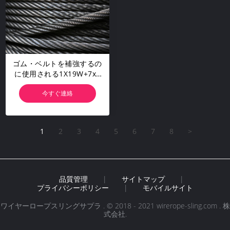
ゴム・ベルトを補強するの
に使用される1X19W+7x7
鋼線ロープのコンベヤー ベ
今すぐ連絡
ルトの鋼鉄コード
1
2
3
4
5
6
7
8
>
品質管理
|
サイトマップ
|
プライバシーポリシー
|
モバイルサイト
ワイヤーロープスリングサプラ . © 2018 - 2021 wirerope-sling.com . 株
式会社.