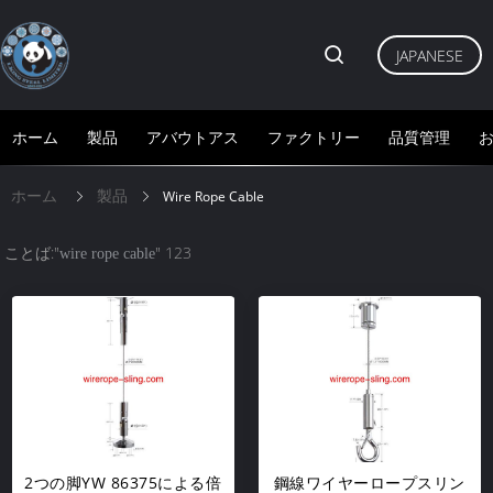
JAPANESE
ホーム
製品
アバウトアス
ファクトリー
品質管理
ホーム
製品
Wire Rope Cable
ことば:"
" 123
wire rope cable
2つの脚YW 86375による倍
鋼線ワイヤーロープスリン