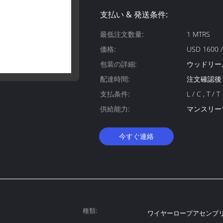
支払い & 発送条件:
最低注文数量:
1 MTRS
価格:
USD 1600
包装の詳細:
ウッドリー
配達時間:
注文確認後
支払条件:
L / C , T / T
供給能力:
マンスリー
今すぐ連絡
種類:
ワイヤーロープアセンブ