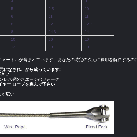
4
8
8
5
9.5
10
6
11
11
8
12
12.7
8
14.3
14
10
16
16
12
19
19
の1メートルが含まれています。あなたの特定の次元に費用を解決するの
次元になされ、から成っています:
下さい
テンレス鋼のスエージのフォーク
ワイヤー ロープを選んで下さい
囲が広い