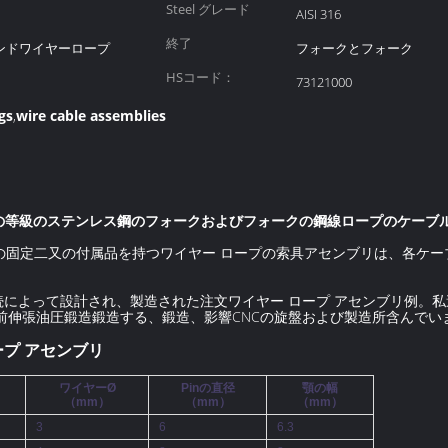
Steel グレード
AISI 316
終了
ストランドワイヤーロープ
フォークとフォーク
HSコード：
73121000
gs
wire cable assemblies
,
6の等級のステンレス鋼のフォークおよびフォークの鋼線ロープのケーブ
の選択の固定二又の付属品を持つワイヤー ロープの索具アセンブリは、各ケ
によって設計され、製造された注文ワイヤー ロープ アセンブリ例。
前伸張油圧鍛造鍛造する、鍛造、影響CNCの旋盤および製造所含んでい
ープ アセンブリ
ワイヤーØ
Pinの直径
顎の幅
（mm）
（mm）
（mm）
3
6
6.3