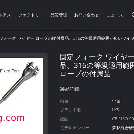
トアス
ファクトリー
品質管理
お問い合わせ
ニュース
フォーク ワイヤー ロープの端付属品、316の等級適用範囲が広いワイ
固定フォーク ワイヤー
品、316の等級適用
ロープの付属品
製品詳細:
出自:
中国
ブランド名:
LKS
認証:
CE / ISO 9
モデルナンバー:
森林総合研