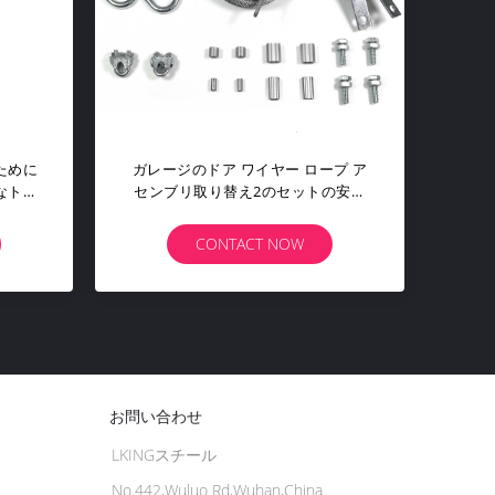
キット、ワイヤー
適用範囲が広いワイヤー ロープ ア
19のタイプHS
センブリ緑の壁の格子垣のキットの
1000
ための多数の端付属品
CT NOW
CONTACT NOW
お問い合わせ
LKINGスチール
No.442,Wuluo Rd,Wuhan,China