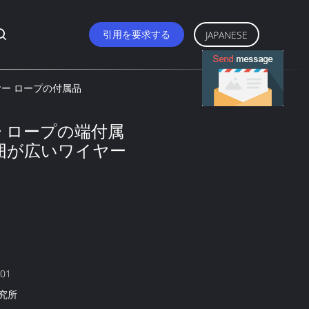
引用を要求する
JAPANESE
ヤー ロープの付属品
 ロープの端付属
範囲が広いワイヤー
001
究所