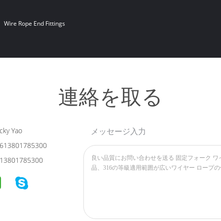
Wire Rope End Fittings
連絡を取る
cky Yao
メッセージ入力
613801785300
13801785300