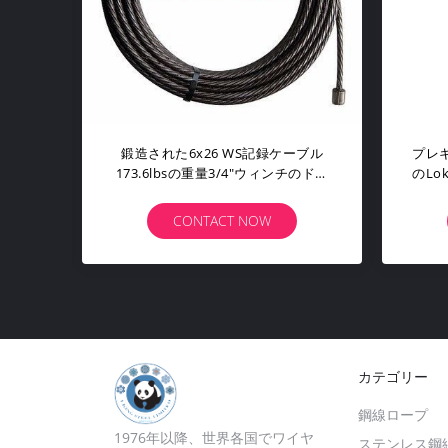
イヤー ロープ ア
完全な壊れ目の強さの体育館ケーブ
2のセットの安全
ル ワイヤー ロープ、締縄を輪にす
ブル
るナイロン上塗を施してあるケーブ
ルのループ
T NOW
CONTACT NOW
カテゴリー
鋼線ロープ
1976年以降、世界各国でワイヤ
ステンレス鋼