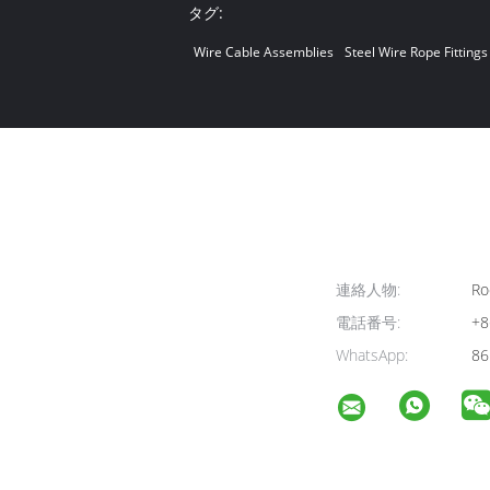
タグ:
Wire Cable Assemblies
Steel Wire Rope Fittings
連絡人物:
Ro
電話番号:
+8
WhatsApp:
86