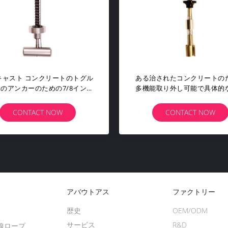
産業ドア ワイヤー ロープ アセンブ
鋼線ロープの張力
リ亜鉛によってめっきされるワイヤ
ケーブル会議7X
ー ロープの吊り鎖
7312
CONTACT NOW
CONTA
アバウトアス
ファクトリー
歴史
OEM/ODM
サービス
R&D
線ロープ