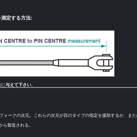
を測定する方法:
達に
与えて下さい
。
のフォークの次元。これらの次元が目のタイプの指定を援助するか、ま
鋼から製造される。