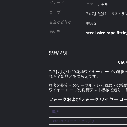
グレード
コマーシャル
ロープ
7 x 7または1 x 19
合金かどうか
非合金
高い光:
steel wire rope fittin
製品説明
31
7x7および1x19繊維ワイヤー ロープ
れる全部品とあつらえです。
顧客の指定へのケーブルテレビ回線への接続
ワイヤー ロープの負荷テスト機械で造り、
フォークおよびフォーク ワイヤー ロ
選択
3mmのフォーク アセンブリ