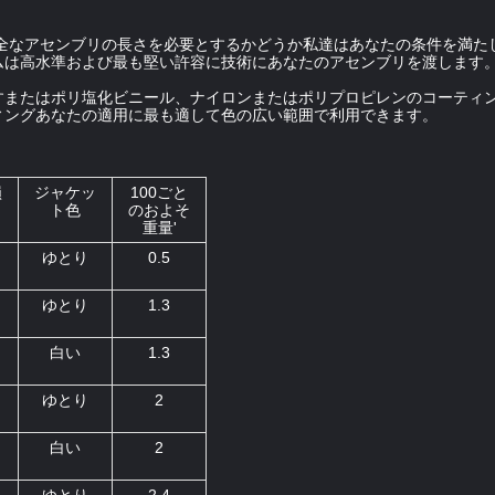
完全なアセンブリの長さを必要とするかどうか私達はあなたの条件を満た
ムは高水準および最も堅い許容に技術にあなたのアセンブリを渡します
すまたはポリ塩化ビニール、ナイロンまたはポリプロピレンのコーティン
ィングあなたの適用に最も適して色の広い範囲で利用できます。
損
ジャケッ
100ごと
ト色
のおよそ
重量'
ゆとり
0.5
ゆとり
1.3
白い
1.3
ゆとり
2
白い
2