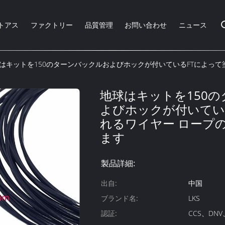
トアス
ファクトリー
品質管理
お問い合わせ
ニュース
はキットを150のターンバックルおよびホックが付いているFTによっ
地球はキットを150
よびホックが付いてい
れるワイヤー ロープ
ます
製品詳細:
出自:
中国
ブランド名:
LKS
認証:
CCS、DNV