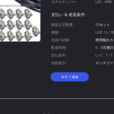
モデルナンバー:
LKS - WRA
支払い & 発送条件:
最低注文数量:
50セット
価格:
USD 15 / S
包装の詳細:
標準輸出カ
配達時間:
5 - 8労働日
支払条件:
L / C , T / T
供給能力:
マンスリー
今すぐ連絡