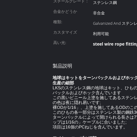
スチールグレード：
ステンレス鋼
合金かどうか
非合金
種類:
Galvanized And ステ
カスタマイズ
利用可能
高い光:
steel wire rope fittin
製品説明
地球はキットをターンバックルおよびホック
生産の細部
LKSのステンレス鋼の地球はキット、ひも
バックルおよびホック含んでいます
この黒いビニール上塗を施してあるステン
の色は夜に隠れ易いです;
裸ODが1/16」、上塗を施してあるODのこのケ
このひもの各一部分はステンレス製の鋼鉄3
ターンバックルによって開けられる長さは7"
ップは1/16の」ケーブルに合いました;
項目は16個のPCねじを含んでいます。