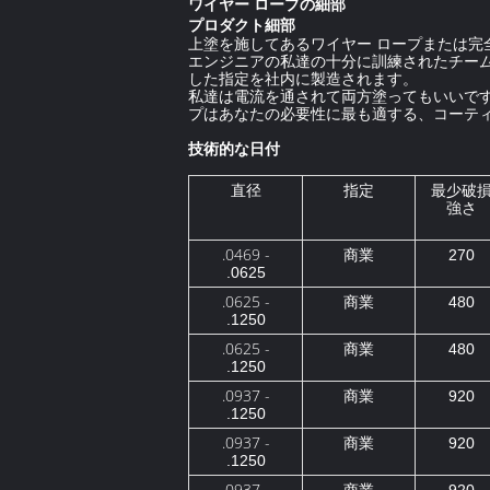
ワイヤー ロープの細部
プロダクト細部
上塗を施してあるワイヤー ロープまたは
エンジニアの私達の十分に訓練されたチー
した指定を社内に製造されます。
私達は電流を通されて両方塗ってもいいで
プはあなたの必要性に最も適する、コーテ
技術的な日付
直径
指定
最少破
強さ
.0469 -
商業
270
.0625
.0625 -
商業
480
.1250
.0625 -
商業
480
.1250
.0937 -
商業
920
.1250
.0937 -
商業
920
.1250
.0937 -