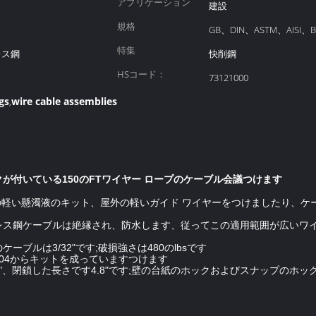
アプリケーション
建設
規格
GB、DIN、ASTM、AISI、B
特集
ンレス鋼
快削鋼
HSコード：
73121000
gs
wire cable assemblies
,
が付いている150のFTワイヤー ロープのケーブル会議つけます
の軽い懸濁液のキット、屋外の軽いガイド ワイヤーをつけましたり、ケーブ
レス鋼ケーブルは絶縁され、防水します、従ってこの適用範囲が広いワイ
ーブルは3/32"です;破損強さは480のlbsです
04からキットを成っていますつけます
、閉鎖した長さです4.8"です;壁の台紙のホックおよびスナップのホック