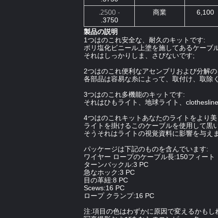
.2500 -
商業
6,100
.3750
製品の説明
1つはのこれ安全な、耐久のキットです:
ポリ塩化ビニール上塗を施してあるケーブル
それはしっかりしま、さびないです;
2つはのこれ便利なアセンブリおよび分解の
各部品は容易な糸によって、取付け、取除
3つはのこれ多機能のキットです:
それはひもライト、地球ライト、clothes
4つはのこれキットあなたのライトをより美
ライトを掛けるこのケーブルを使用して黒
そうそれはライトの視覚資料に影響を与え
パッケージは下記のものを含んでいます:
ワイヤー ロープのケーブル長:150フィート
ターンバックル:3 PC
急なホック:3 PC
目の革紐:8 PC
Scews:16 PC
ロープ クランプ:16 PC
注:項目の色はわずかに原因で変えるかもし