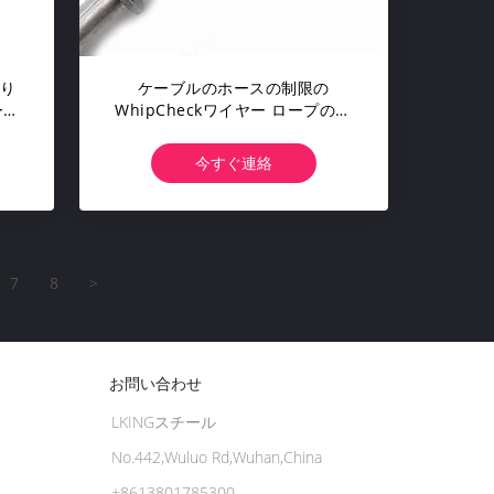
吊り
ケーブルのホースの制限の
ース
WhipCheckワイヤー ロープの吊
り鎖1/8" 200の最高PSIにホース
で水を掛けるホース
今すぐ連絡
7
8
>
お問い合わせ
LKINGスチール
No.442,Wuluo Rd,Wuhan,China
+8613801785300