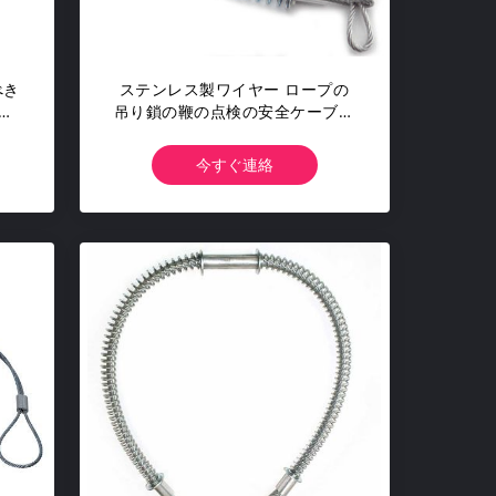
べき
ステンレス製ワイヤー ロープの
鎖
吊り鎖の鞭の点検の安全ケーブル
ルの
を通した10mmのばね
今すぐ連絡