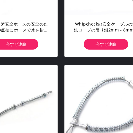
 X 38"安全ホースの安全のた
Whipcheckの安全ケーブル
の点検にホースで水を掛け
鉄ロープの吊り鎖2mm - 8m
ケーブルの吊り鎖のホース
ステンレス製に電流を通しま
今すぐ連絡
今すぐ連絡