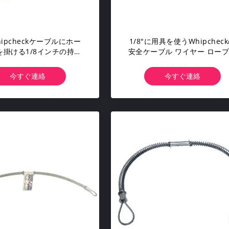
ipcheckケーブルにホー
1/8"に用具を使うWhipchec
を掛ける1/8インチの持ち
安全ケーブル ワイヤー ロー
ワイヤー ロープの電流を
持ち上がる吊り鎖のホース直
通されたホース
125のPSI
今すぐ連絡
今すぐ連絡