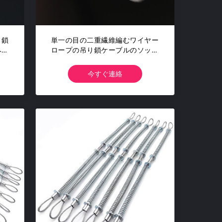
り鎖
単一の目の二重繊維編むワイヤー
ヘッ
ロープの吊り鎖ケーブルのソック
ス前方にトラック網のグリップ
今すぐ連絡