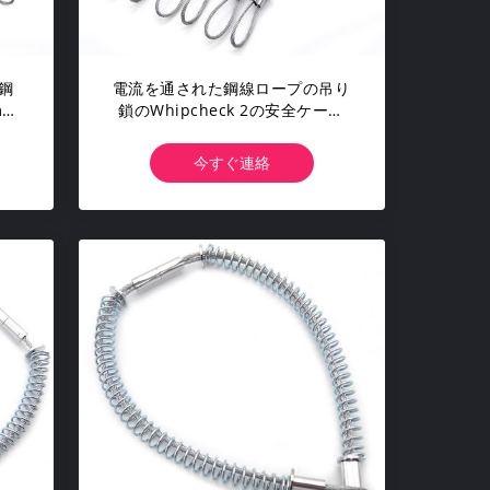
の鋼
電流を通された鋼線ロープの吊り
mは
鎖のWhipcheck 2の安全ケーブ
した
ルにホースで水を掛けるホース
今すぐ連絡