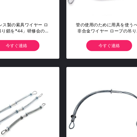
レス製の索具ワイヤー ロ
管の使用のために用具を使う
吊り鎖を*44」研修会の安
非合金ワイヤー ロープの吊り
検3/8"しっかり止めて下
のWhipcheckの安全ケーブ
さい
ホース
今すぐ連絡
今すぐ連絡