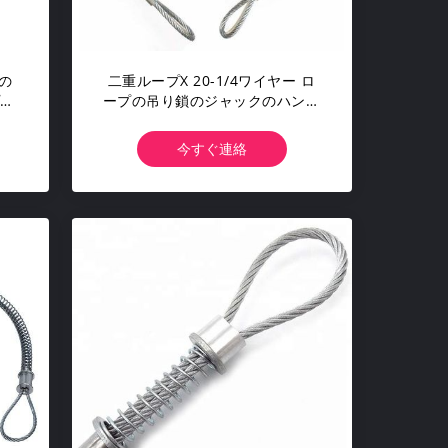
kの
二重ループX 20-1/4ワイヤー ロ
プの
ープの吊り鎖のジャックのハンマ
径
ーのホースの安全ケーブル
Whipcheck
今すぐ連絡