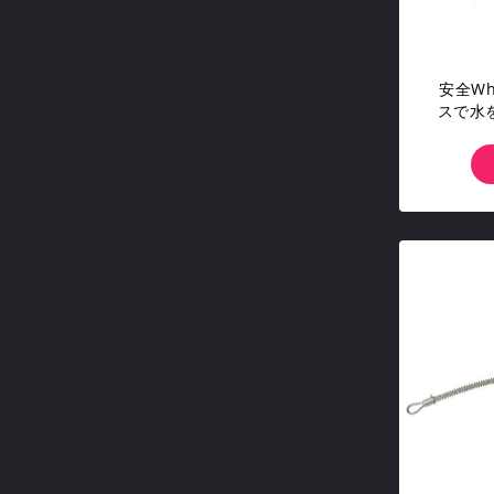
安全Wh
スで水
上がる