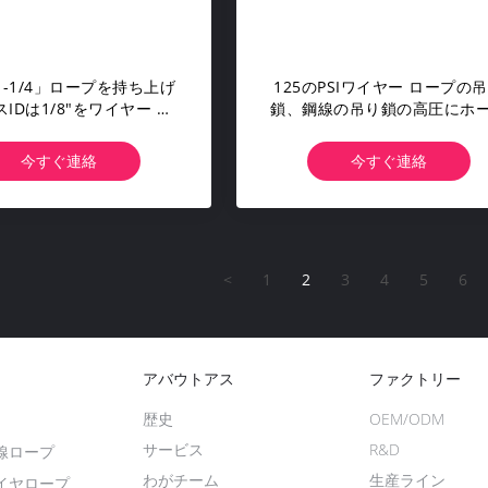
- 1-1/4」ロープを持ち上げ
125のPSIワイヤー ロープの
IDは1/8"をワイヤー ロ
鎖、鋼線の吊り鎖の高圧にホ
の20-1/4」長さ投げます
で水を掛けるホース
今すぐ連絡
今すぐ連絡
<
1
2
3
4
5
6
アバウトアス
ファクトリー
歴史
OEM/ODM
サービス
R&D
線ロープ
わがチーム
生産ライン
イヤロープ