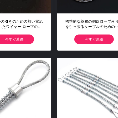
ルの引きのための熱い電流
標準的な義務の鋼線ロープ吊
れたワイヤー ロープの単
を引っ張るケーブルのための
面の抗力覆いケーブル グ
ド引きケーブル グリップ
リップ
今すぐ連絡
今すぐ連絡