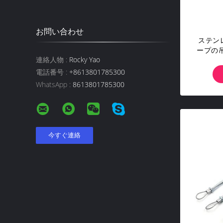
お問い合わせ
ステン
ープの
連絡人物 :
Rocky Yao
全鞭の点
電話番号 :
+8613801785300
WhatsApp :
8613801785300