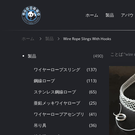
ホーム
製品
アバウ
ホーム
製品
Wire Rope Slings With Hooks
ことば:"
wire 
製品
(490)
ワイヤーロープスリング
(137)
鋼線ロープ
(113)
ステンレス鋼線ロープ
(65)
亜鉛メッキワイヤロープ
(25)
ワイヤーロープアセンブリ
(41)
吊り具
(36)