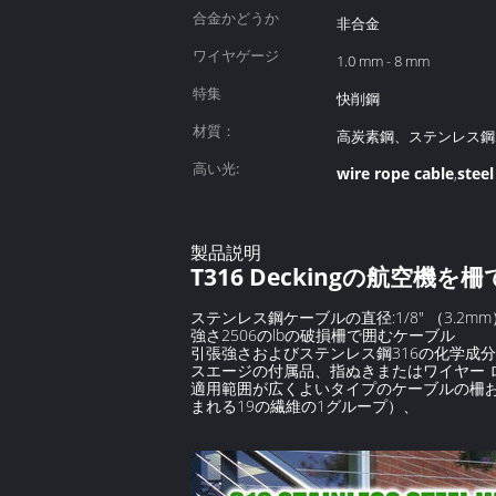
合金かどうか
非合金
ワイヤゲージ
1.0 mm - 8 mm
特集
快削鋼
材質：
高炭素鋼、ステンレス鋼31
高い光:
wire rope cable
steel
,
製品説明
T316 Deckingの航空
ステンレス鋼ケーブルの直径:1/8" （3.2mm）;構
強さ2506のlbの破損柵で囲むケーブル
引張強さおよびステンレス鋼316の化学成
スエージの付属品、指ぬきまたはワイヤー 
適用範囲が広くよいタイプのケーブルの柵お
まれる19の繊維の1グループ）、