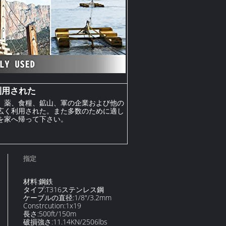
利用された
、薬、食糧、鉱山、軍の企業および他の
広く利用された。また多数のために適し
を家へ帰って下さい。
指定
材料:鋼鉄
タイプ:T316ステンレス鋼
ケーブルの直径:1/8"/3.2mm
Constrcution:1x19
長さ:500ft/150m
破損強さ:11.14KN/2506lbs