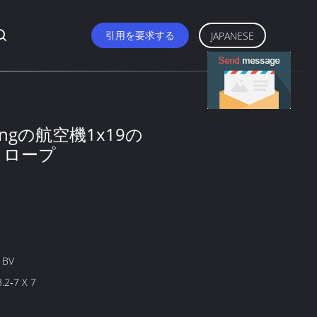
引用を要求する
JAPANESE
ingの航空機1x19の
 ロープ
, BV
.2‐7 X 7