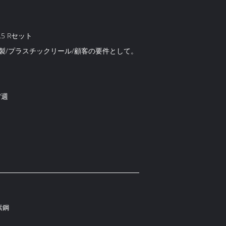
 1.5 Rセット
製/プラスチックリール/顧客の要件として。
 /週
素鋼