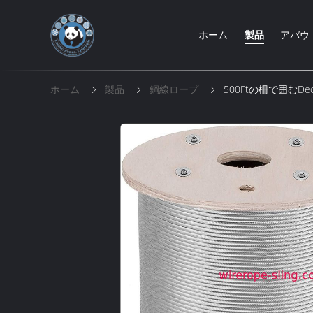
ホーム
製品
アバウ
ホーム
製品
鋼線ロープ
500Ftの柵で囲むD