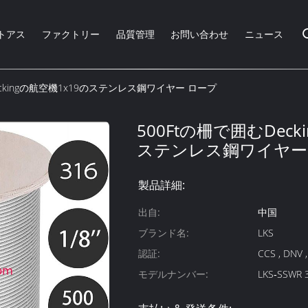
トアス
ファクトリー
品質管理
お問い合わせ
ニュース
eckingの航空機1x19のステンレス鋼ワイヤー ロープ
500Ftの柵で囲むDeck
ステンレス鋼ワイヤー
製品詳細:
出自:
中国
ブランド名:
LKS
認証:
CCS , DNV 
モデルナンバー:
LKS‐SSWR 3