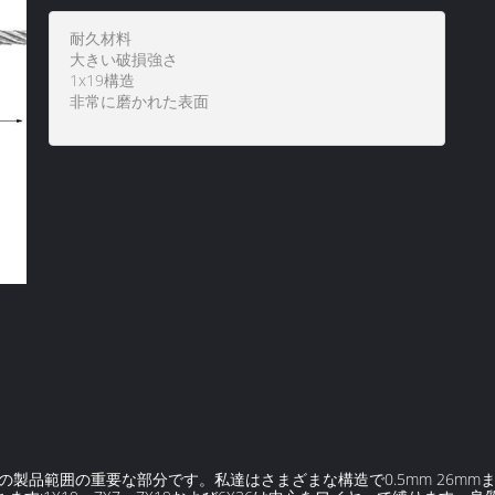
耐久材料
大きい破損強さ
1x19構造
非常に磨かれた表面
品範囲の重要な部分です。私達はさまざまな構造で0.5mm 26mmまで