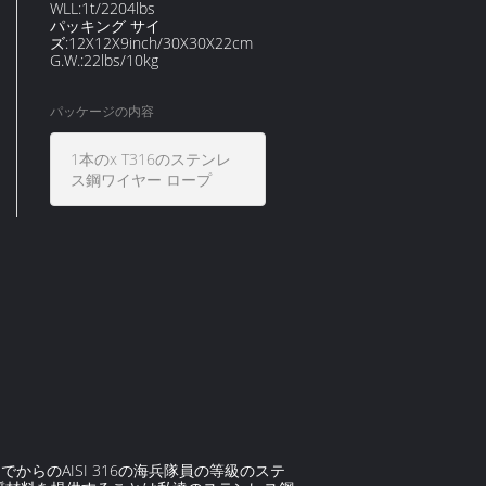
WLL:1t/2204lbs
パッキング サイ
ズ:12X12X9inch/30X30X22cm
G.W.:22lbs/10kg
パッケージの内容
1本のx T316のステンレ
ス鋼ワイヤー ロープ
からのAISI 316の海兵隊員の等級のステ