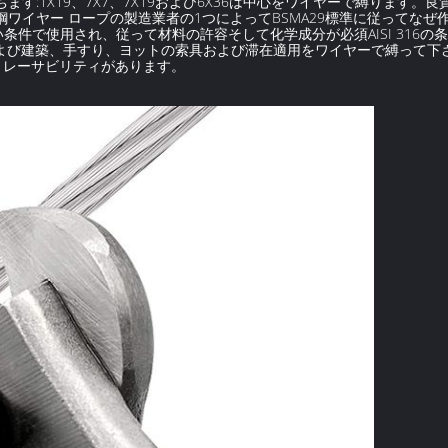
ます:1X19、7X7、7X19および6X36は中心をワイヤーで縛ります
鋼ワイヤー ロープの製造業者の1つによってBSMA29標準に従ってな
条件で使用され、従って材料の許容そして化学成分が必須AISI 316
および建築、手すり、ヨットの索具および滞在適用をワイヤーで縛って下
なトレーサビリティがあります。