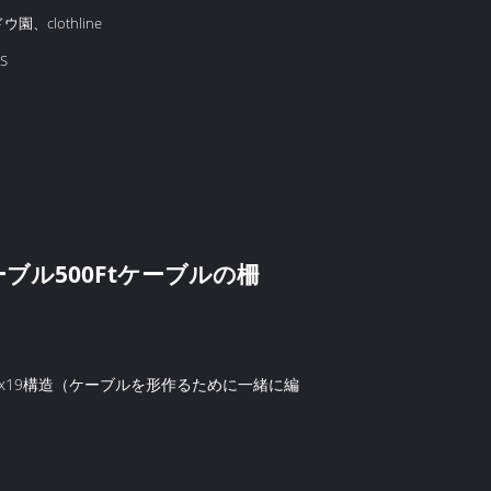
、clothline
S
ーブル500Ftケーブルの柵
19構造（ケーブルを形作るために一緒に編