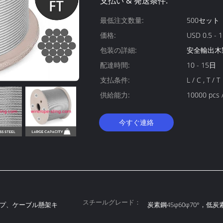
支払い & 発送条件:
最低注文数量:
500セット
価格:
USD 0.5 -
包装の詳細:
安全輸出木
配達時間:
10 - 15日
支払条件:
L / C , T / T
供給能力:
10000 pcs
今すぐ連絡
スチールグレード：
プ、ケーブル懸架キ
炭素鋼45φ60φ70°，低炭