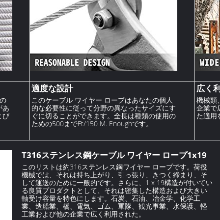
適度な設計
広く
の
このケーブル ワイヤー ロープはあなたの個人
機械類
があ
的な必要性に従って分野の異なったサイズにす
企業で
よび
ぐに切ることができます。全長は種類の使用の
た適用
ための500までFt/150 M. Enoughです。
T316ステンレス鋼ケーブル ワイヤー ロープ1x19
このリストは約316ステンレス鋼ワイヤー ロープです。荷役
機械では、それは持ち上がり、引っ張り、きつく締まり、そ
して運送のために一般的です。さらに、1 x 19構造が付いてい
る良質プロダクトとして、それは密集した構造および大きい
軸受け容量を特色にします。石炭、石油、冶金学、化学工
業、造船業、橋、電気、ゴム、軍隊、観光事業、水保護、軽
工業および他の企業で広く利用された。